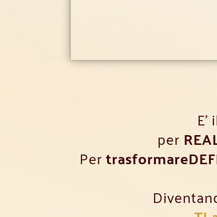
E'
per
REA
Per
trasformareDE
Diventan
TI 