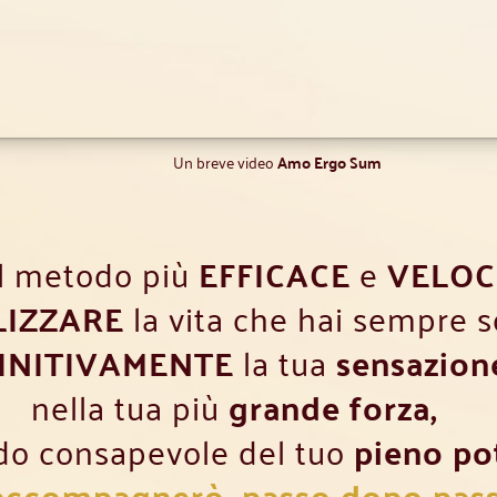
Un breve video
Amo Ergo Sum
 il metodo più
EFFICACE
e
VELOC
LIZZARE
la vita che hai sempre 
FINITIVAMENTE
la tua
sensazion
nella tua più
grande forza,
do consapevole del tuo
pieno po
accompagnerò, passo dopo pas