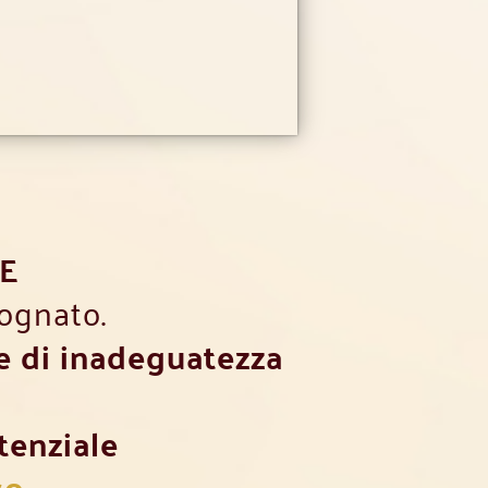
E
sognato.
e di inadeguatezza
tenziale
so