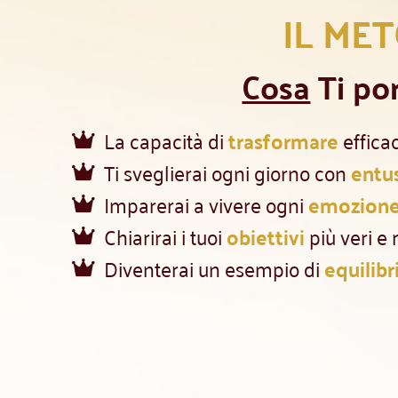
IL ME
Cosa
Ti por
La capacità di
trasformare
effica
Ti sveglierai ogni giorno con
entu
Imparerai a vivere ogni
emozion
Chiarirai i tuoi
obiettivi
più veri e 
Diventerai un esempio di
equilibr