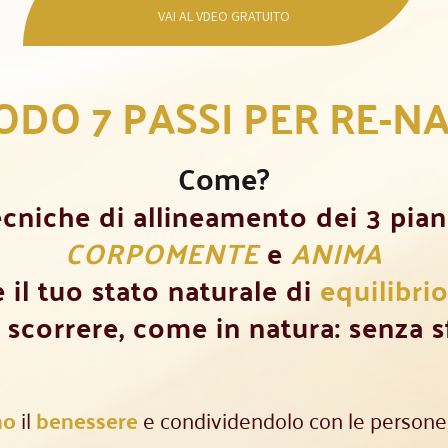
VAI AL VDEO GRATUITO
TODO 7 PASSI PER RE-N
Come?
cniche di allineamento dei 3 pian
CORPOMENTE
e
ANIMA
il tuo stato naturale di
equilibri
 scorrere, come in natura: senza s
no
il
benessere
e condividendolo con le persone 