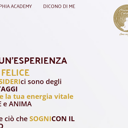
OPHIA ACADEMY
DICONO DI ME
 UN'ESPERIENZA
FELICE
SIDERI
ci sono degli
AGGI
e la tua energia vitale
E e ANIMA
 ciò che
SOGNI
CON IL
O