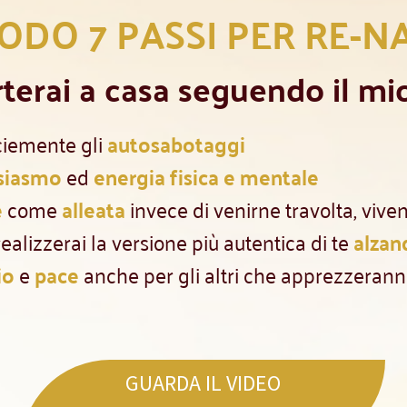
TODO 7 PASSI PER RE-N
terai a casa seguendo il mi
ciemente gli
autosabotaggi
siasmo
ed
energia fisica e mentale
e
come
alleata
invece di venirne travolta, viv
realizzerai la versione più autentica di te
alzan
io
e
pace
anche per gli altri che apprezzerann
GUARDA IL VIDEO