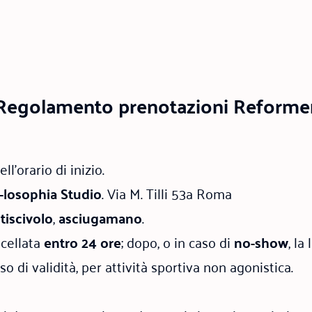
Regolamento prenotazioni Reforme
ll’orario di inizio.
t-losophia Studio
. Via M. Tilli 53a Roma
ntiscivolo
,
asciugamano
.
ncellata
entro 24 ore
; dopo, o in caso di
no-show
, la
rso di validità, per attività sportiva non agonistica.