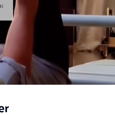
ti
er